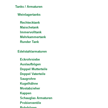
Tanks / Armaturen
Weinlagertanks
Rechtecktank
Maischetank
Immervolltank
Mehrkammertank
Runder Tank
Edelstahlarmaturen
Eckrohrsiebe
Auslaufbögen
Doppel Mutterteile
Doppel Vaterteile
Saugrohre
Kugelhähne
Mostabzieher
Kappen
Schauglas Armaturen
Probierventile
Rohrbögen