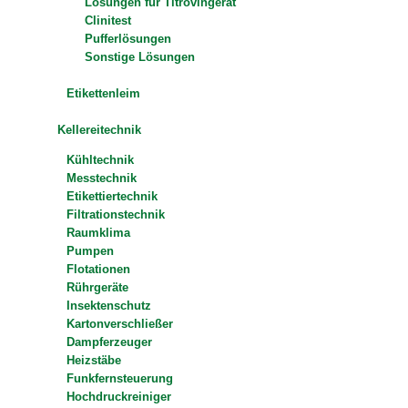
Lösungen für Titrovingerät
Clinitest
Pufferlösungen
Sonstige Lösungen
Etikettenleim
Kellereitechnik
Kühltechnik
Messtechnik
Etikettiertechnik
Filtrationstechnik
Raumklima
Pumpen
Flotationen
Rührgeräte
Insektenschutz
Kartonverschließer
Dampferzeuger
Heizstäbe
Funkfernsteuerung
Hochdruckreiniger