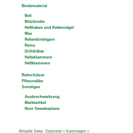
Bindematerial
Beli
Blitzbinder
Hefthaken und Kettennägel
Max
Rebenbindegarn
Rema
Drilldrähte
Halteklammern
Heftklammern
Rebschützer
Pflanzstäbe
Sonstiges
Ausbrechwerkzeug
Marktartikel
Noor Gewebeplane
Aktuelle Seite:
Startseite
»
Kartonagen
»