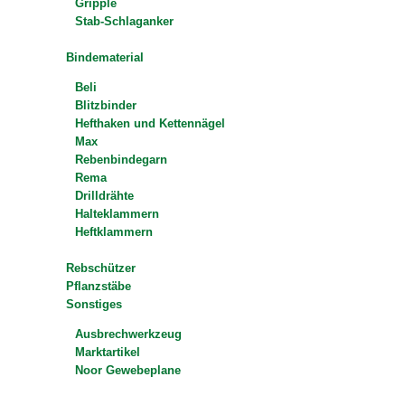
Gripple
Stab-Schlaganker
Bindematerial
Beli
Blitzbinder
Hefthaken und Kettennägel
Max
Rebenbindegarn
Rema
Drilldrähte
Halteklammern
Heftklammern
Rebschützer
Pflanzstäbe
Sonstiges
Ausbrechwerkzeug
Marktartikel
Noor Gewebeplane