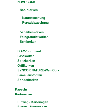
NOVOCORK
Naturkorken
Naturwaschung
Peroxidwaschung
Scheibenkorken
Feingranulatkorken
Sektkorken
DIAM-Sortiment
Fasskorken
Spitzkorken
Griffkorken
SYNCOR NATURE-WeinCork
Lamellenstopfen
Sonderkorken
Kapseln
Kartonagen
Einweg - Kartonagen
Export - Kartonagen