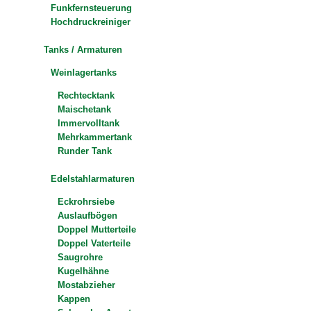
Funkfernsteuerung
Hochdruckreiniger
Tanks / Armaturen
Weinlagertanks
Rechtecktank
Maischetank
Immervolltank
Mehrkammertank
Runder Tank
Edelstahlarmaturen
Eckrohrsiebe
Auslaufbögen
Doppel Mutterteile
Doppel Vaterteile
Saugrohre
Kugelhähne
Mostabzieher
Kappen