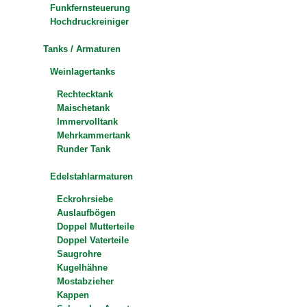
Funkfernsteuerung
Hochdruckreiniger
Tanks / Armaturen
Weinlagertanks
Rechtecktank
Maischetank
Immervolltank
Mehrkammertank
Runder Tank
Edelstahlarmaturen
Eckrohrsiebe
Auslaufbögen
Doppel Mutterteile
Doppel Vaterteile
Saugrohre
Kugelhähne
Mostabzieher
Kappen