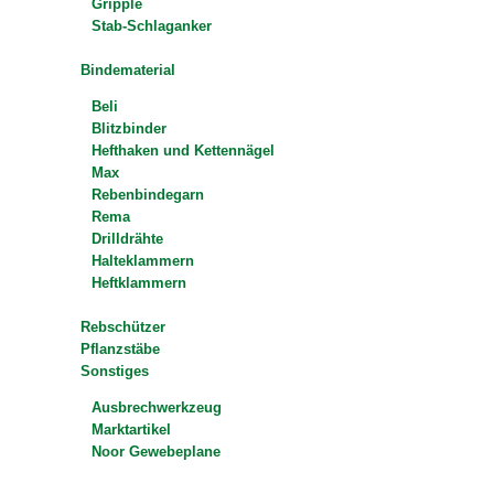
Gripple
Stab-Schlaganker
Bindematerial
Beli
Blitzbinder
Hefthaken und Kettennägel
Max
Rebenbindegarn
Rema
Drilldrähte
Halteklammern
Heftklammern
Rebschützer
Pflanzstäbe
Sonstiges
Ausbrechwerkzeug
Marktartikel
Noor Gewebeplane