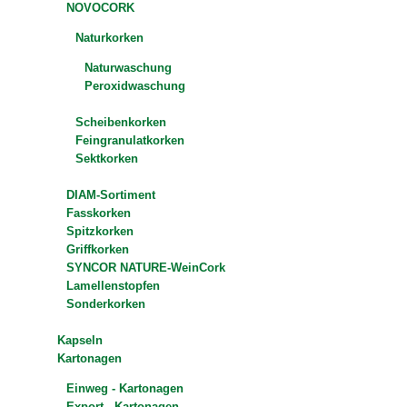
NOVOCORK
Naturkorken
Naturwaschung
Peroxidwaschung
Scheibenkorken
Feingranulatkorken
Sektkorken
DIAM-Sortiment
Fasskorken
Spitzkorken
Griffkorken
SYNCOR NATURE-WeinCork
Lamellenstopfen
Sonderkorken
Kapseln
Kartonagen
Einweg - Kartonagen
Export - Kartonagen