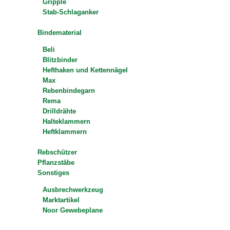
Gripple
Stab-Schlaganker
Bindematerial
Beli
Blitzbinder
Hefthaken und Kettennägel
Max
Rebenbindegarn
Rema
Drilldrähte
Halteklammern
Heftklammern
Rebschützer
Pflanzstäbe
Sonstiges
Ausbrechwerkzeug
Marktartikel
Noor Gewebeplane