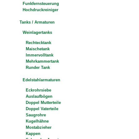
Funkfernsteuerung
Hochdruckreiniger
Tanks / Armaturen
Weinlagertanks
Rechtecktank
Maischetank
Immervolltank
Mehrkammertank
Runder Tank
Edelstahlarmaturen
Eckrohrsiebe
Auslaufbögen
Doppel Mutterteile
Doppel Vaterteile
Saugrohre
Kugelhähne
Mostabzieher
Kappen