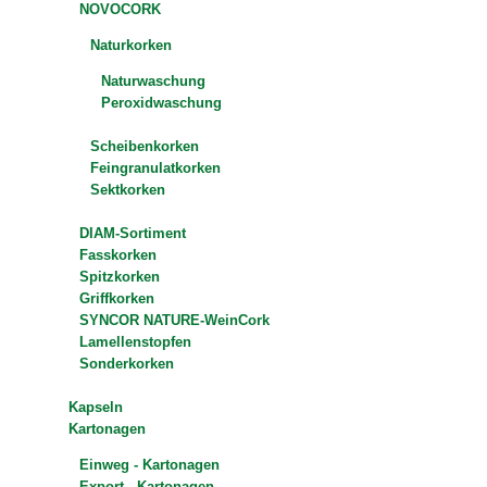
NOVOCORK
Naturkorken
Naturwaschung
Peroxidwaschung
Scheibenkorken
Feingranulatkorken
Sektkorken
DIAM-Sortiment
Fasskorken
Spitzkorken
Griffkorken
SYNCOR NATURE-WeinCork
Lamellenstopfen
Sonderkorken
Kapseln
Kartonagen
Einweg - Kartonagen
Export - Kartonagen