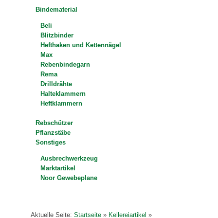
Bindematerial
Beli
Blitzbinder
Hefthaken und Kettennägel
Max
Rebenbindegarn
Rema
Drilldrähte
Halteklammern
Heftklammern
Rebschützer
Pflanzstäbe
Sonstiges
Ausbrechwerkzeug
Marktartikel
Noor Gewebeplane
Aktuelle Seite:
Startseite
»
Kellereiartikel
»