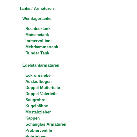
Tanks / Armaturen
Weinlagertanks
Rechtecktank
Maischetank
Immervolltank
Mehrkammertank
Runder Tank
Edelstahlarmaturen
Eckrohrsiebe
Auslaufbögen
Doppel Mutterteile
Doppel Vaterteile
Saugrohre
Kugelhähne
Mostabzieher
Kappen
Schauglas Armaturen
Probierventile
Rohrbögen