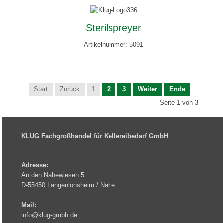
Sterilspreyer
Artikelnummer: 5091
Start
Zurück
1
2
3
Weiter
Ende
Seite 1 von 3
KLUG Fachgroßhandel für Kellereibedarf GmbH
Adresse:
An den Nahewiesen 5
D-55450 Langenlonsheim / Nahe
Mail:
info@klug-gmbh.de