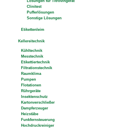
Lösungen für Titrovingerät
Clinitest
Pufferlösungen
Sonstige Lösungen
Etikettenleim
Kellereitechnik
Kühltechnik
Messtechnik
Etikettiertechnik
Filtrationstechnik
Raumklima
Pumpen
Flotationen
Rührgeräte
Insektenschutz
Kartonverschließer
Dampferzeuger
Heizstäbe
Funkfernsteuerung
Hochdruckreiniger