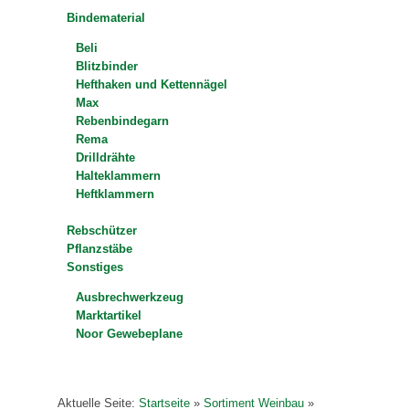
Bindematerial
Beli
Blitzbinder
Hefthaken und Kettennägel
Max
Rebenbindegarn
Rema
Drilldrähte
Halteklammern
Heftklammern
Rebschützer
Pflanzstäbe
Sonstiges
Ausbrechwerkzeug
Marktartikel
Noor Gewebeplane
Aktuelle Seite:
Startseite
»
Sortiment Weinbau
»