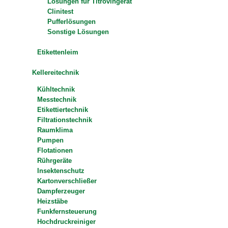
Lösungen für Titrovingerät
Clinitest
Pufferlösungen
Sonstige Lösungen
Etikettenleim
Kellereitechnik
Kühltechnik
Messtechnik
Etikettiertechnik
Filtrationstechnik
Raumklima
Pumpen
Flotationen
Rührgeräte
Insektenschutz
Kartonverschließer
Dampferzeuger
Heizstäbe
Funkfernsteuerung
Hochdruckreiniger