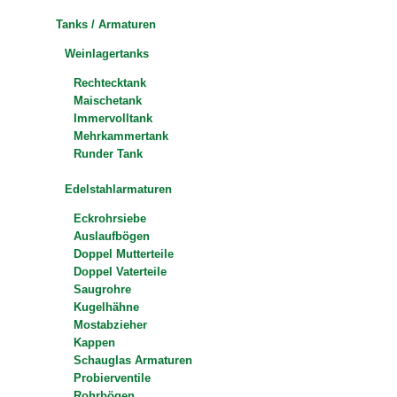
Tanks / Armaturen
Weinlagertanks
Rechtecktank
Maischetank
Immervolltank
Mehrkammertank
Runder Tank
Edelstahlarmaturen
Eckrohrsiebe
Auslaufbögen
Doppel Mutterteile
Doppel Vaterteile
Saugrohre
Kugelhähne
Mostabzieher
Kappen
Schauglas Armaturen
Probierventile
Rohrbögen