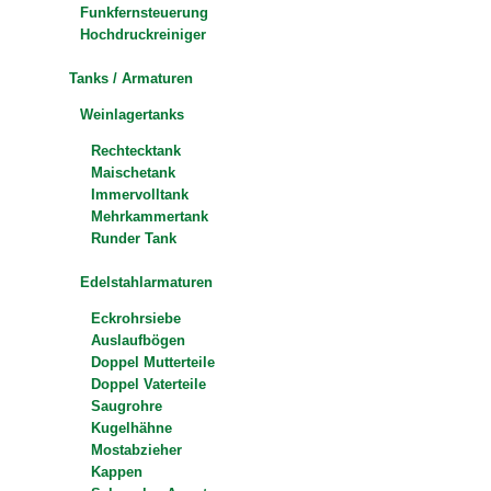
Funkfernsteuerung
Hochdruckreiniger
Tanks / Armaturen
Weinlagertanks
Rechtecktank
Maischetank
Immervolltank
Mehrkammertank
Runder Tank
Edelstahlarmaturen
Eckrohrsiebe
Auslaufbögen
Doppel Mutterteile
Doppel Vaterteile
Saugrohre
Kugelhähne
Mostabzieher
Kappen