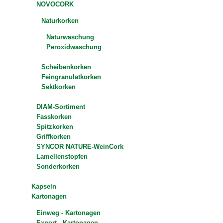
NOVOCORK
Naturkorken
Naturwaschung
Peroxidwaschung
Scheibenkorken
Feingranulatkorken
Sektkorken
DIAM-Sortiment
Fasskorken
Spitzkorken
Griffkorken
SYNCOR NATURE-WeinCork
Lamellenstopfen
Sonderkorken
Kapseln
Kartonagen
Einweg - Kartonagen
Export - Kartonagen