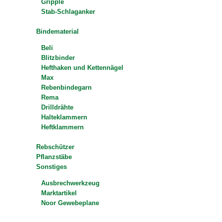
Gripple
Stab-Schlaganker
Bindematerial
Beli
Blitzbinder
Hefthaken und Kettennägel
Max
Rebenbindegarn
Rema
Drilldrähte
Halteklammern
Heftklammern
Rebschützer
Pflanzstäbe
Sonstiges
Ausbrechwerkzeug
Marktartikel
Noor Gewebeplane