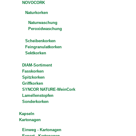
NOVOCORK
Naturkorken
Naturwaschung
Peroxidwaschung
Scheibenkorken
Feingranulatkorken
Sektkorken
DIAM-Sortiment
Fasskorken
Spitzkorken
Griffkorken
SYNCOR NATURE-WeinCork
Lamellenstopfen
Sonderkorken
Kapseln
Kartonagen
Einweg - Kartonagen
Export - Kartonagen