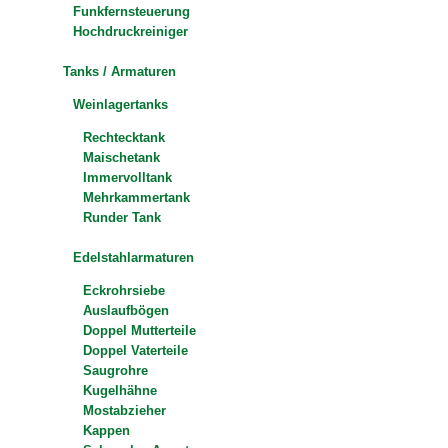
Funkfernsteuerung
Hochdruckreiniger
Tanks / Armaturen
Weinlagertanks
Rechtecktank
Maischetank
Immervolltank
Mehrkammertank
Runder Tank
Edelstahlarmaturen
Eckrohrsiebe
Auslaufbögen
Doppel Mutterteile
Doppel Vaterteile
Saugrohre
Kugelhähne
Mostabzieher
Kappen