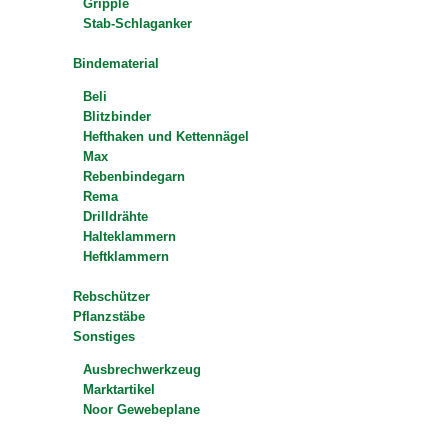
Gripple
Stab-Schlaganker
Bindematerial
Beli
Blitzbinder
Hefthaken und Kettennägel
Max
Rebenbindegarn
Rema
Drilldrähte
Halteklammern
Heftklammern
Rebschützer
Pflanzstäbe
Sonstiges
Ausbrechwerkzeug
Marktartikel
Noor Gewebeplane